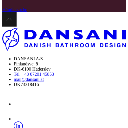
Händlersuche
DANSANI A/S
Finlandsvej 8
DK-6100 Haderslev
Tel. +43 07201 45853
mail@dansani.at
DK73318416