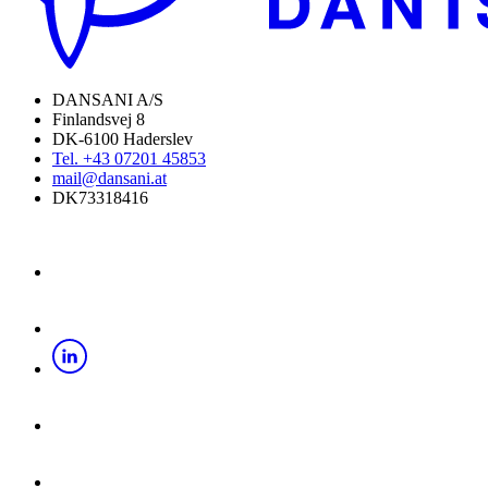
DANSANI A/S
Finlandsvej 8
DK-6100 Haderslev
Tel. +43 07201 45853
mail@dansani.at
DK73318416