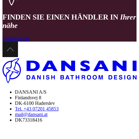
FINDEN SIE EINEN HÄNDLER IN
Ihrer
nähe
Händlersuche
DANSANI A/S
Finlandsvej 8
DK-6100 Haderslev
Tel. +43 07201 45853
mail@dansani.at
DK73318416