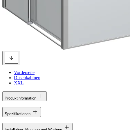
Vorderseite
Duschkabinen
XXL
Produktinformation
Spezifikationen
Installation, Montage und Wartung