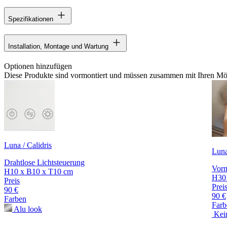
Spezifikationen
Installation, Montage und Wartung
Optionen hinzufügen
Diese Produkte sind vormontiert und müssen zusammen mit Ihren Möb
Luna / Calidris
Luna
Drahtlose Lichtsteuerung
Vorm
H10 x B10 x T10 cm
H30
Preis
Prei
90 €
90 €
Farben
Farb
Alu look
Kei