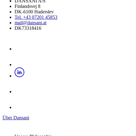
DANSANI A/S
Finlandsvej 8
DK-6100 Haderslev
Tel. +43 07201 45853
mail@dansani.at
DK73318416
Über Dansani