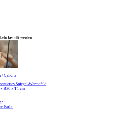
eln bestellt werden
 / Calidris
ontiertes Spiegel-Wärmefeld
 x B30 x T1 cm
s
en
ne Farbe