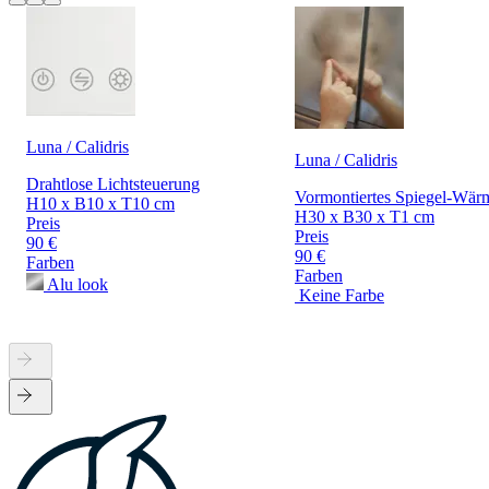
Luna / Calidris
Luna / Calidris
Drahtlose Lichtsteuerung
Vormontiertes Spiegel-Wär
H10 x B10 x T10 cm
H30 x B30 x T1 cm
Preis
Preis
90 €
90 €
Farben
Farben
Alu look
Keine Farbe