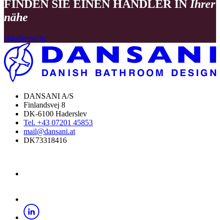
FINDEN SIE EINEN HÄNDLER IN
Ihrer
nähe
Händlersuche
DANSANI A/S
Finlandsvej 8
DK-6100 Haderslev
Tel. +43 07201 45853
mail@dansani.at
DK73318416