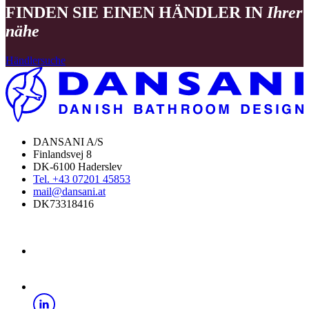
FINDEN SIE EINEN HÄNDLER IN
Ihrer
nähe
Händlersuche
DANSANI A/S
Finlandsvej 8
DK-6100 Haderslev
Tel. +43 07201 45853
mail@dansani.at
DK73318416