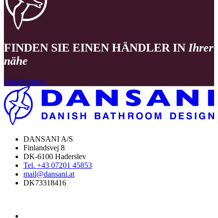
FINDEN SIE EINEN HÄNDLER IN
Ihrer
nähe
Händlersuche
DANSANI A/S
Finlandsvej 8
DK-6100 Haderslev
Tel. +43 07201 45853
mail@dansani.at
DK73318416