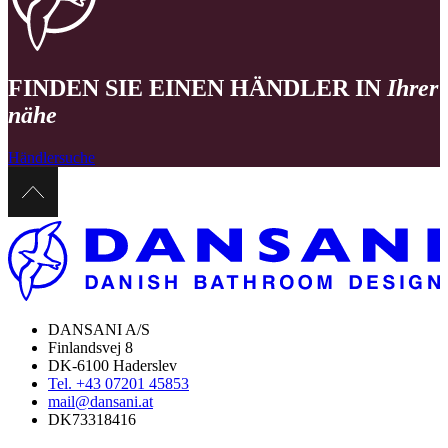
FINDEN SIE EINEN HÄNDLER IN
Ihrer
nähe
Händlersuche
DANSANI A/S
Finlandsvej 8
DK-6100 Haderslev
Tel. +43 07201 45853
mail@dansani.at
DK73318416