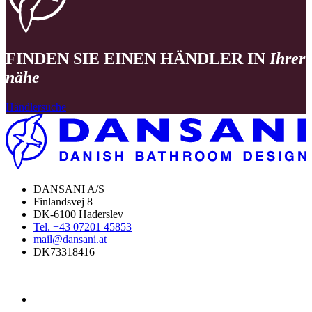
FINDEN SIE EINEN HÄNDLER IN
Ihrer
nähe
Händlersuche
DANSANI A/S
Finlandsvej 8
DK-6100 Haderslev
Tel. +43 07201 45853
mail@dansani.at
DK73318416