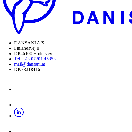
DANSANI A/S
Finlandsvej 8
DK-6100 Haderslev
Tel. +43 07201 45853
mail@dansani.at
DK73318416