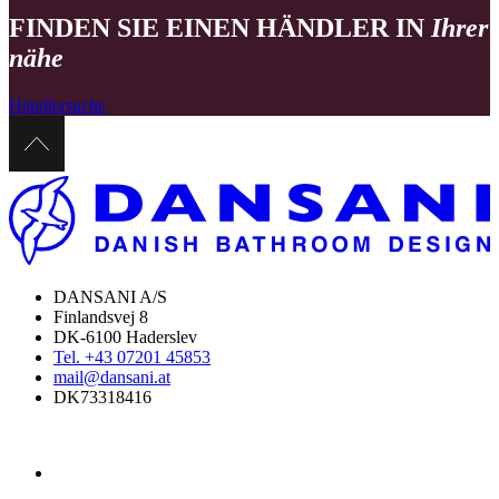
FINDEN SIE EINEN HÄNDLER IN
Ihrer
nähe
Händlersuche
DANSANI A/S
Finlandsvej 8
DK-6100 Haderslev
Tel. +43 07201 45853
mail@dansani.at
DK73318416