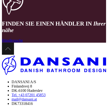
FINDEN SIE EINEN HÄNDLER IN
Ihrer
nähe
Händlersuche
DANSANI A/S
Finlandsvej 8
DK-6100 Haderslev
Tel. +43 07201 45853
mail@dansani.at
DK73318416