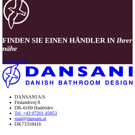
FINDEN SIE EINEN HÄNDLER IN
Ihrer
nähe
Händlersuche
DANSANI A/S
Finlandsvej 8
DK-6100 Haderslev
Tel. +43 07201 45853
mail@dansani.at
DK73318416